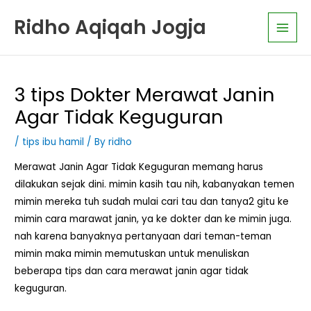
Skip
K
Main
Ridho Aqiqah Jogja
to
a
Men
content
t
e
g
3 tips Dokter Merawat Janin
o
Agar Tidak Keguguran
r
i
/
tips ibu hamil
/ By
ridho
A
Merawat Janin Agar Tidak Keguguran memang harus
r
dilakukan sejak dini. mimin kasih tau nih, kabanyakan temen
t
mimin mereka tuh sudah mulai cari tau dan tanya2 gitu ke
i
mimin cara marawat janin, ya ke dokter dan ke mimin juga.
k
nah karena banyaknya pertanyaan dari teman-teman
e
mimin maka mimin memutuskan untuk menuliskan
beberapa tips dan cara merawat janin agar tidak
l
keguguran.