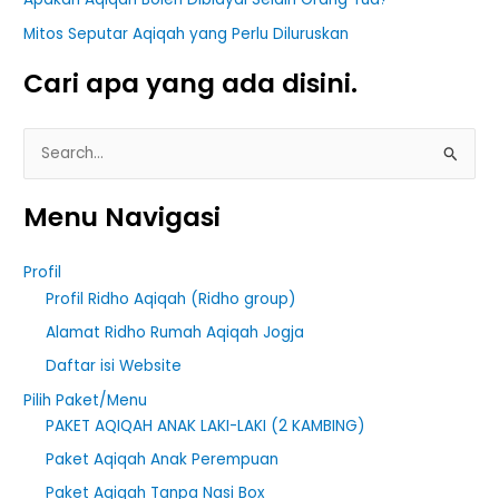
Mitos Seputar Aqiqah yang Perlu Diluruskan
Cari apa yang ada disini.
S
e
Menu Navigasi
a
r
Profil
c
Profil Ridho Aqiqah (Ridho group)
h
Alamat Ridho Rumah Aqiqah Jogja
f
Daftar isi Website
o
r
Pilih Paket/Menu
PAKET AQIQAH ANAK LAKI-LAKI (2 KAMBING)
:
Paket Aqiqah Anak Perempuan
Paket Aqiqah Tanpa Nasi Box