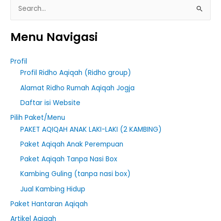
S
e
Menu Navigasi
a
r
Profil
c
Profil Ridho Aqiqah (Ridho group)
h
Alamat Ridho Rumah Aqiqah Jogja
f
Daftar isi Website
o
r
Pilih Paket/Menu
PAKET AQIQAH ANAK LAKI-LAKI (2 KAMBING)
:
Paket Aqiqah Anak Perempuan
Paket Aqiqah Tanpa Nasi Box
Kambing Guling (tanpa nasi box)
Jual Kambing Hidup
Paket Hantaran Aqiqah
Artikel Aqiqah