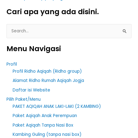
Cari apa yang ada disini.
S
e
Menu Navigasi
a
r
Profil
c
Profil Ridho Aqiqah (Ridho group)
h
Alamat Ridho Rumah Aqiqah Jogja
f
Daftar isi Website
o
r
Pilih Paket/Menu
PAKET AQIQAH ANAK LAKI-LAKI (2 KAMBING)
:
Paket Aqiqah Anak Perempuan
Paket Aqiqah Tanpa Nasi Box
Kambing Guling (tanpa nasi box)