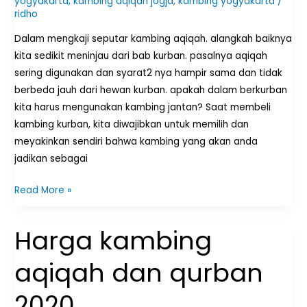
yogyakarta
,
kambing aqiqah jogja
,
kambing yogyakarta
/
ridho
Dalam mengkaji seputar kambing aqiqah. alangkah baiknya
kita sedikit meninjau dari bab kurban. pasalnya aqiqah
sering digunakan dan syarat2 nya hampir sama dan tidak
berbeda jauh dari hewan kurban. apakah dalam berkurban
kita harus mengunakan kambing jantan? Saat membeli
kambing kurban, kita diwajibkan untuk memilih dan
meyakinkan sendiri bahwa kambing yang akan anda
jadikan sebagai
Read More »
Harga kambing
Harga
kambing
aqiqah dan qurban
aqiqah
dan
2020
qurban