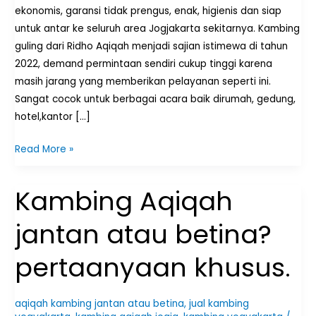
ekonomis, garansi tidak prengus, enak, higienis dan siap
untuk antar ke seluruh area Jogjakarta sekitarnya. Kambing
guling dari Ridho Aqiqah menjadi sajian istimewa di tahun
2022, demand permintaan sendiri cukup tinggi karena
masih jarang yang memberikan pelayanan seperti ini.
Sangat cocok untuk berbagai acara baik dirumah, gedung,
hotel,kantor […]
Read More »
Kambing Aqiqah
Kambing
Aqiqah
jantan atau betina?
jantan
atau
pertaanyaan khusus.
betina?
pertaanyaan
khusus.
aqiqah kambing jantan atau betina
,
jual kambing