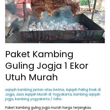
Ekor
Utuh
Murah
Paket Kambing
Guling Jogja 1 Ekor
Utuh Murah
aqiqah kambing jantan atau betina
,
Aqiqah Paling Enak di
Jogja
,
Jasa Aqiqah Murah di Yogyakarta
,
kambing aqiqah
jogja
,
kambing yogyakarta
/
ridho
Paket kambing guling jogja murah harga terjangkau