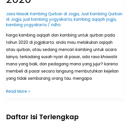
2020
Jasa Masak Kambing Qurban di Jogja
,
Jual Kambing Qurban
di Jogja
,
jual kambing yogyakarta
,
kambing aqiqah jogja
,
kambing yogyakarta
/
ridho
harga kambing aqiqah dan kambing untuk qurban pada
tahun 2020 di jogjakarta. anda mau melakukan aqiqah
atau qurban, atau sedang mencari kambing untuk acara
lainya, terkadang susah nyari di pasar, ada rasa khawatir
mana yang baik, dan pedagang mana yang jujur? karena
membeli di pasar secara langsung membutuhkan kejelian
yang tidak sembarang orang tau. mengapa
Read More »
Daftar Isi Terlengkap