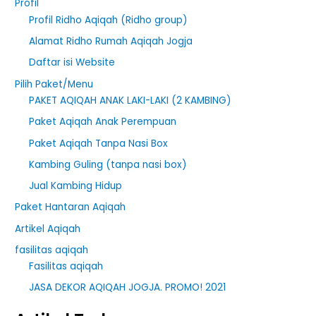
Profil
c
Profil Ridho Aqiqah (Ridho group)
h
Alamat Ridho Rumah Aqiqah Jogja
f
Daftar isi Website
o
r
Pilih Paket/Menu
PAKET AQIQAH ANAK LAKI-LAKI (2 KAMBING)
:
Paket Aqiqah Anak Perempuan
Paket Aqiqah Tanpa Nasi Box
Kambing Guling (tanpa nasi box)
Jual Kambing Hidup
Paket Hantaran Aqiqah
Artikel Aqiqah
fasilitas aqiqah
Fasilitas aqiqah
JASA DEKOR AQIQAH JOGJA. PROMO! 2021