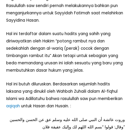
Rasulullah saw sendiri pernah melakukannya bahkan pun
menganjurkannya untuk Sayyidah Fatimah saat melahirkan
Sayyidina Hasan.
Hal ini terdaftar dalam suatu hadits yang sahih yang
diriwayatkan oleh Hakim “potong rambut nya dan
sedekahlah dengan al-wariq (perak) cocok dengan
timbangan rambut itu” Akan tetapi untuk sebagian yang
beda memandang urusan ini ialah sesuatu yang baru yang
membutuhkan dasar hukum yang jelas.
Hal ini butuh diluruskan. Berdasarkan sejumlah hadits
laksana yang dinukil oleh Wahbah Zuhaili dalam Al-fiqhul
Islami wa Adillatuhu bahwa rasulullah saw pun memberikan
aqiqah
untuk Hasan dan Husain. :
وروت عائشة أن النبي صلى الله عليه وسلم عق عن الحسن والحسين
وقال: قولوا “بسم الله اللهم لك وإليك عقيقة فلان”