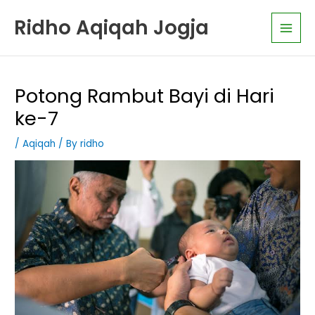
Skip
K
Main
Ridho Aqiqah Jogja
to
a
Men
content
t
e
g
Potong Rambut Bayi di Hari
o
ke-7
r
i
/
Aqiqah
/ By
ridho
A
r
t
i
k
e
l