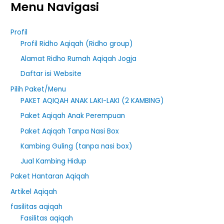
Menu Navigasi
a
r
Profil
c
Profil Ridho Aqiqah (Ridho group)
h
Alamat Ridho Rumah Aqiqah Jogja
f
Daftar isi Website
o
r
Pilih Paket/Menu
PAKET AQIQAH ANAK LAKI-LAKI (2 KAMBING)
:
Paket Aqiqah Anak Perempuan
Paket Aqiqah Tanpa Nasi Box
Kambing Guling (tanpa nasi box)
Jual Kambing Hidup
Paket Hantaran Aqiqah
Artikel Aqiqah
fasilitas aqiqah
Fasilitas aqiqah