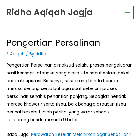
Skip
K
Main
Ridho Aqiqah Jogja
to
a
Men
content
t
e
g
Pengertian Persalinan
o
/
Aqiqah
/ By
ridho
r
i
Pengertian Persalinan dimaksud selaku proses pengeluaran
A
hasil konsepsi ataupun yang biasa kita sebut selaku bakal
r
anak ataupun isi. Biasanya, seseorang bunda hendak
t
merasa senang serta bahagia saat sebelum proses
persalinan sehabis penantian panjang. Sebagian hendak
i
merasa khawatir serta risau, baik bahagia ataupun risau
k
perihal tersebut ialah perihal yang wajar sehabis
e
seseorang bunda memiliki 9 bulan.
l
Baca Juga:
Perawatan Setelah Melahirkan agar Sehat Lahir