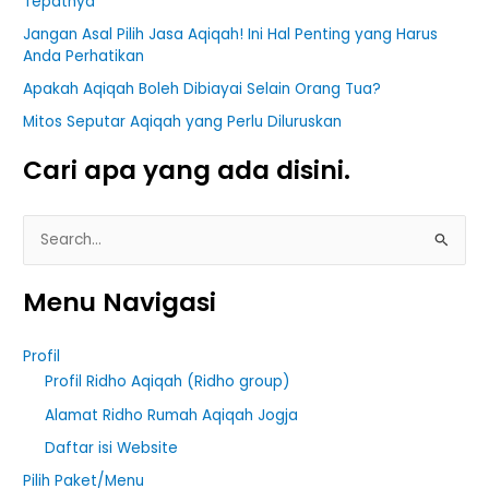
Tepatnya
Jangan Asal Pilih Jasa Aqiqah! Ini Hal Penting yang Harus
Anda Perhatikan
Apakah Aqiqah Boleh Dibiayai Selain Orang Tua?
Mitos Seputar Aqiqah yang Perlu Diluruskan
Cari apa yang ada disini.
S
e
Menu Navigasi
a
r
Profil
c
Profil Ridho Aqiqah (Ridho group)
h
Alamat Ridho Rumah Aqiqah Jogja
f
Daftar isi Website
o
r
Pilih Paket/Menu