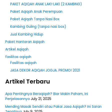
PAKET AQIQAH ANAK LAKI-LAKI (2 KAMBING)
:
Paket Aqiqah Anak Perempuan
Paket Aqiqah Tanpa Nasi Box
Kambing Guling (tanpa nasi box)
Jual Kambing Hidup
Paket Hantaran Aqiqah
Artikel Aqiqah
fasilitas aqiqah
Fasilitas aqiqah
JASA DEKOR AQIQAH JOGJA. PROMO! 2021
Artikel Terbaru
Apa Pentingnya Beraqiqah? Biar Makin Paham, Ini
Penjelasannya
July 21, 2025
Mending Masak Sendiri atau Pakai Jasa Aqiqah? Ini Saran
Tepatnya
July 9, 2025