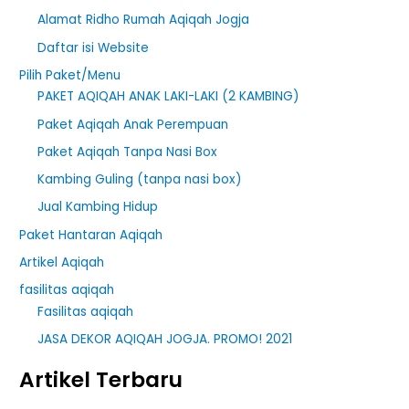
Alamat Ridho Rumah Aqiqah Jogja
f
Daftar isi Website
o
r
Pilih Paket/Menu
PAKET AQIQAH ANAK LAKI-LAKI (2 KAMBING)
:
Paket Aqiqah Anak Perempuan
Paket Aqiqah Tanpa Nasi Box
Kambing Guling (tanpa nasi box)
Jual Kambing Hidup
Paket Hantaran Aqiqah
Artikel Aqiqah
fasilitas aqiqah
Fasilitas aqiqah
JASA DEKOR AQIQAH JOGJA. PROMO! 2021
Artikel Terbaru