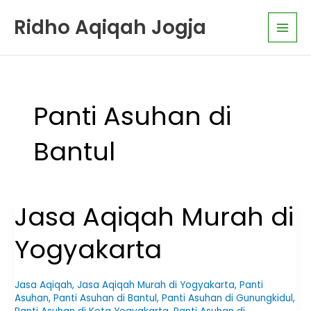
Skip
K
Main
Ridho Aqiqah Jogja
to
a
Men
content
t
e
g
o
Panti Asuhan di
r
i
Bantul
A
r
t
Jasa Aqiqah Murah di
Jasa
i
Aqiqah
k
Yogyakarta
Murah
e
di
l
Yogyakarta
Jasa Aqiqah
,
Jasa Aqiqah Murah di Yogyakarta
,
Panti
Asuhan
,
Panti Asuhan di Bantul
,
Panti Asuhan di Gunungkidul
,