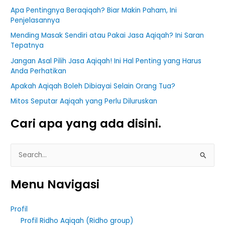
Apa Pentingnya Beraqiqah? Biar Makin Paham, Ini
Penjelasannya
Mending Masak Sendiri atau Pakai Jasa Aqiqah? Ini Saran
Tepatnya
Jangan Asal Pilih Jasa Aqiqah! Ini Hal Penting yang Harus
Anda Perhatikan
Apakah Aqiqah Boleh Dibiayai Selain Orang Tua?
Mitos Seputar Aqiqah yang Perlu Diluruskan
Cari apa yang ada disini.
S
e
Menu Navigasi
a
r
Profil
c
Profil Ridho Aqiqah (Ridho group)
h