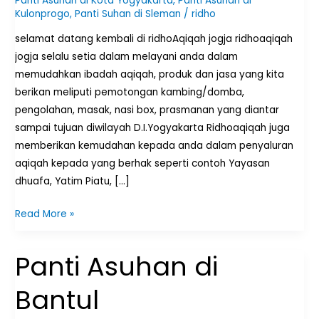
Panti Asuhan di Kota Yogyakarta
,
Panti Asuhan di
Kulonprogo
,
Panti Suhan di Sleman
/
ridho
selamat datang kembali di ridhoAqiqah jogja ridhoaqiqah
jogja selalu setia dalam melayani anda dalam
memudahkan ibadah aqiqah, produk dan jasa yang kita
berikan meliputi pemotongan kambing/domba,
pengolahan, masak, nasi box, prasmanan yang diantar
sampai tujuan diwilayah D.I.Yogyakarta Ridhoaqiqah juga
memberikan kemudahan kepada anda dalam penyaluran
aqiqah kepada yang berhak seperti contoh Yayasan
dhuafa, Yatim Piatu, […]
Read More »
Panti Asuhan di
Panti
Asuhan
Bantul
di
Bantul