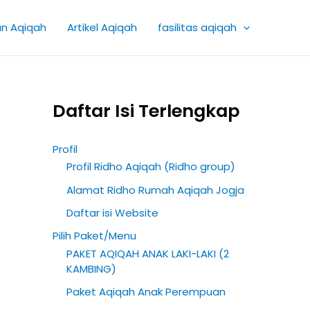
K
an Aqiqah
Artikel Aqiqah
fasilitas aqiqah
a
t
e
g
Daftar Isi Terlengkap
o
r
Profil
i
Profil Ridho Aqiqah (Ridho group)
A
Alamat Ridho Rumah Aqiqah Jogja
r
Daftar isi Website
t
Pilih Paket/Menu
i
PAKET AQIQAH ANAK LAKI-LAKI (2
k
KAMBING)
e
Paket Aqiqah Anak Perempuan
l