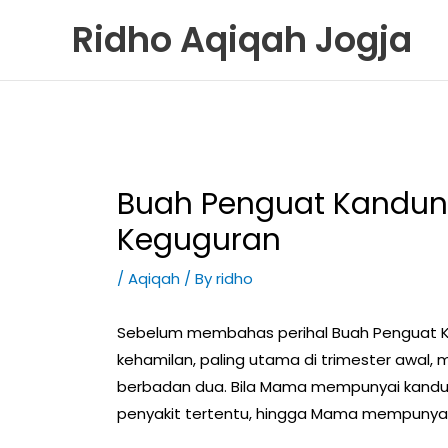
Skip
Ridho Aqiqah Jogja
to
content
Buah Penguat Kandun
Keguguran
/
Aqiqah
/ By
ridho
Sebelum membahas perihal Buah Penguat 
kehamilan, paling utama di trimester awal
berbadan dua. Bila Mama mempunyai kandu
penyakit tertentu, hingga Mama mempunyai