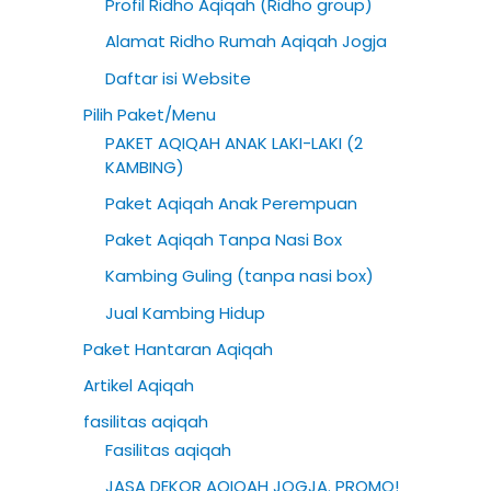
Profil Ridho Aqiqah (Ridho group)
h
Alamat Ridho Rumah Aqiqah Jogja
f
Daftar isi Website
o
Pilih Paket/Menu
r
PAKET AQIQAH ANAK LAKI-LAKI (2
:
KAMBING)
Paket Aqiqah Anak Perempuan
Paket Aqiqah Tanpa Nasi Box
Kambing Guling (tanpa nasi box)
Jual Kambing Hidup
Paket Hantaran Aqiqah
Artikel Aqiqah
fasilitas aqiqah
Fasilitas aqiqah
JASA DEKOR AQIQAH JOGJA. PROMO!