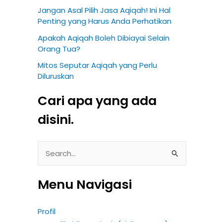
Jangan Asal Pilih Jasa Aqiqah! Ini Hal
Penting yang Harus Anda Perhatikan
Apakah Aqiqah Boleh Dibiayai Selain
Orang Tua?
Mitos Seputar Aqiqah yang Perlu
Diluruskan
Cari apa yang ada
disini.
S
e
Menu Navigasi
a
r
Profil
c