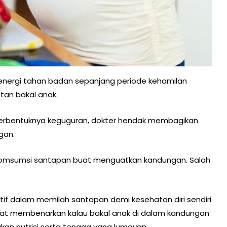
energi tahan badan sepanjang periode kehamilan
an bakal anak.
 terbentuknya keguguran, dokter hendak membagikan
gan.
 komsumsi santapan buat menguatkan kandungan. Salah
ktif dalam memilah santapan demi kesehatan diri sendiri
Buat membenarkan kalau bakal anak di dalam kandungan
an nutrisi serta tenaga yang lumayan.