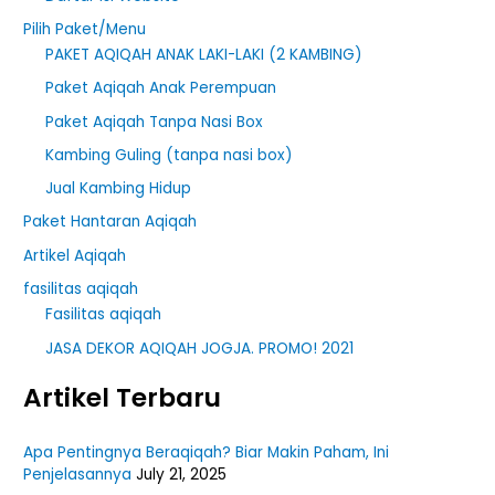
r
Pilih Paket/Menu
PAKET AQIQAH ANAK LAKI-LAKI (2 KAMBING)
:
Paket Aqiqah Anak Perempuan
Paket Aqiqah Tanpa Nasi Box
Kambing Guling (tanpa nasi box)
Jual Kambing Hidup
Paket Hantaran Aqiqah
Artikel Aqiqah
fasilitas aqiqah
Fasilitas aqiqah
JASA DEKOR AQIQAH JOGJA. PROMO! 2021
Artikel Terbaru
Apa Pentingnya Beraqiqah? Biar Makin Paham, Ini
Penjelasannya
July 21, 2025