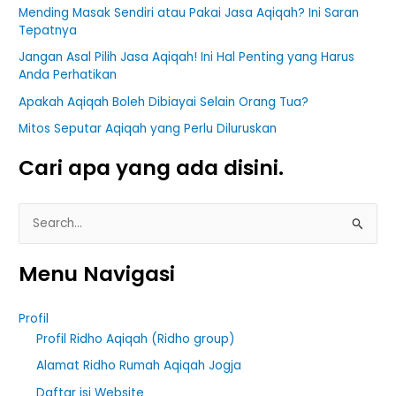
Mending Masak Sendiri atau Pakai Jasa Aqiqah? Ini Saran
Tepatnya
Jangan Asal Pilih Jasa Aqiqah! Ini Hal Penting yang Harus
Anda Perhatikan
Apakah Aqiqah Boleh Dibiayai Selain Orang Tua?
Mitos Seputar Aqiqah yang Perlu Diluruskan
Cari apa yang ada disini.
S
e
Menu Navigasi
a
r
Profil
c
Profil Ridho Aqiqah (Ridho group)
h
Alamat Ridho Rumah Aqiqah Jogja
f
Daftar isi Website
o