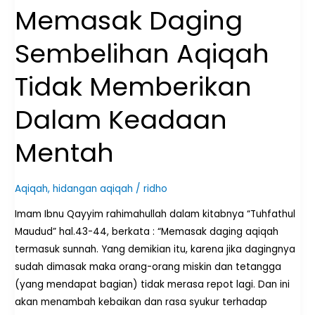
Mentah
Memasak Daging
Sembelihan Aqiqah
Tidak Memberikan
Dalam Keadaan
Mentah
Aqiqah
,
hidangan aqiqah
/
ridho
Imam Ibnu Qayyim rahimahullah dalam kitabnya “Tuhfathul
Maudud” hal.43-44, berkata : “Memasak daging aqiqah
termasuk sunnah. Yang demikian itu, karena jika dagingnya
sudah dimasak maka orang-orang miskin dan tetangga
(yang mendapat bagian) tidak merasa repot lagi. Dan ini
akan menambah kebaikan dan rasa syukur terhadap