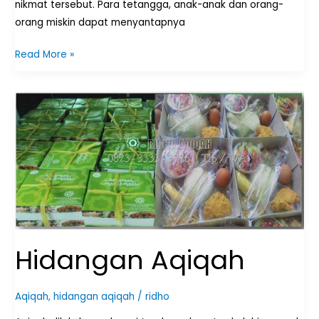
nikmat tersebut. Para tetangga, anak-anak dan orang-
orang miskin dapat menyantapnya
Read More »
Hidangan
Aqiqah
Hidangan Aqiqah
Aqiqah
,
hidangan aqiqah
/
ridho