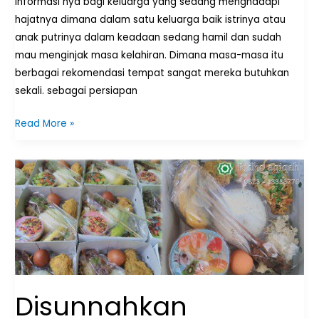
informasi nya bagi keluarga yang sedang menghadapi
hajatnya dimana dalam satu keluarga baik istrinya atau
anak putrinya dalam keadaan sedang hamil dan sudah
mau menginjak masa kelahiran. Dimana masa-masa itu
berbagai rekomendasi tempat sangat mereka butuhkan
sekali. sebagai persiapan
Read More »
Disunnahkan
Memasak
Daging
Sembelihan
Aqiqah
Tidak
Memberikan
Dalam
Disunnahkan
Keadaan