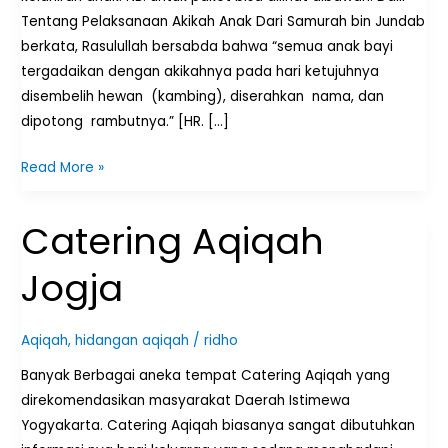
Tentang Pelaksanaan Akikah Anak Dari Samurah bin Jundab
berkata, Rasulullah bersabda bahwa “semua anak bayi
tergadaikan dengan akikahnya pada hari ketujuhnya
disembelih hewan (kambing), diserahkan nama, dan
dipotong rambutnya.” [HR. […]
Read More »
Catering Aqiqah
Catering
Aqiqah
Jogja
Jogja
Aqiqah
,
hidangan aqiqah
/
ridho
Banyak Berbagai aneka tempat Catering Aqiqah yang
direkomendasikan masyarakat Daerah Istimewa
Yogyakarta. Catering Aqiqah biasanya sangat dibutuhkan