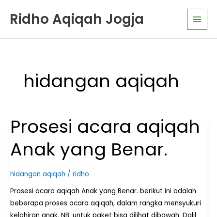
Skip
K
Main
Ridho Aqiqah Jogja
to
a
Men
content
t
e
g
o
hidangan aqiqah
r
i
A
Prosesi acara aqiqah
Prosesi
r
acara
t
Anak yang Benar.
aqiqah
i
Anak
k
yang
hidangan aqiqah
/
ridho
e
Benar.
l
Prosesi acara aqiqah Anak yang Benar. berikut ini adalah
beberapa proses acara aqiqah, dalam rangka mensyukuri
kelahiran anak. NB: untuk paket bisa dilihat dibawah. Dalil