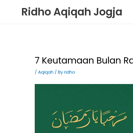
Skip
Ridho Aqiqah Jogja
to
content
7 Keutamaan Bulan 
/
Aqiqah
/ By
ridho