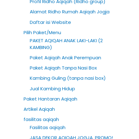
Profil Ridho Aqiqah (Ridho group)
h
Alamat Ridho Rumah Aqiqah Jogja
f
Daftar isi Website
o
Pilih Paket/Menu
r
PAKET AQIQAH ANAK LAKI-LAKI (2
:
KAMBING)
Paket Aqiqah Anak Perempuan
Paket Aqiqah Tanpa Nasi Box
Kambing Guling (tanpa nasi box)
Jual Kambing Hidup
Paket Hantaran Aqiqah
Artikel Aqiqah
fasilitas aqiqah
Fasilitas aqiqah
JASA DEKOR AQIQAH JOGJA. PROMO!