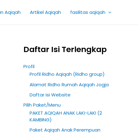
K
an Aqiqah
Artikel Aqiqah
fasilitas aqiqah
a
t
e
g
Daftar Isi Terlengkap
o
r
Profil
i
Profil Ridho Aqiqah (Ridho group)
A
Alamat Ridho Rumah Aqiqah Jogja
r
Daftar isi Website
t
Pilih Paket/Menu
i
PAKET AQIQAH ANAK LAKI-LAKI (2
k
KAMBING)
e
Paket Aqiqah Anak Perempuan
l