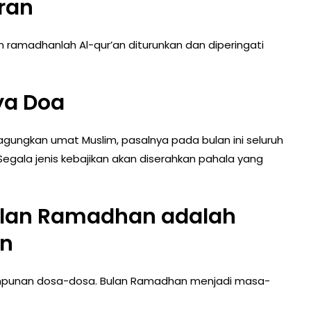
ran
ramadhanlah Al-qur’an diturunkan dan diperingati
ya Doa
gungkan umat Muslim, pasalnya pada bulan ini seluruh
Segala jenis kebajikan akan diserahkan pahala yang
ulan Ramadhan adalah
an
ampunan dosa-dosa. Bulan Ramadhan menjadi masa-