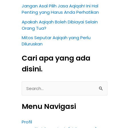
Jangan Asal Pilih Jasa Aqiqah! Ini Hal
Penting yang Harus Anda Perhatikan
Apakah Aqiqah Boleh Dibiayai Selain
Orang Tua?
Mitos Seputar Aqiqah yang Perlu
Diluruskan
Cari apa yang ada
disini.
S
e
Menu Navigasi
a
r
Profil
c