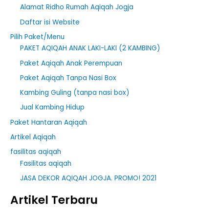
Alamat Ridho Rumah Aqiqah Jogja
f
Daftar isi Website
o
r
Pilih Paket/Menu
PAKET AQIQAH ANAK LAKI-LAKI (2 KAMBING)
:
Paket Aqiqah Anak Perempuan
Paket Aqiqah Tanpa Nasi Box
Kambing Guling (tanpa nasi box)
Jual Kambing Hidup
Paket Hantaran Aqiqah
Artikel Aqiqah
fasilitas aqiqah
Fasilitas aqiqah
JASA DEKOR AQIQAH JOGJA. PROMO! 2021
Artikel Terbaru