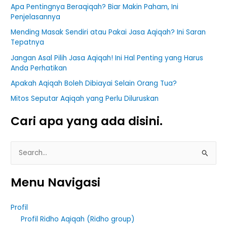
Apa Pentingnya Beraqiqah? Biar Makin Paham, Ini
Penjelasannya
Mending Masak Sendiri atau Pakai Jasa Aqiqah? Ini Saran
Tepatnya
Jangan Asal Pilih Jasa Aqiqah! Ini Hal Penting yang Harus
Anda Perhatikan
Apakah Aqiqah Boleh Dibiayai Selain Orang Tua?
Mitos Seputar Aqiqah yang Perlu Diluruskan
Cari apa yang ada disini.
S
e
Menu Navigasi
a
r
Profil
c
Profil Ridho Aqiqah (Ridho group)
h