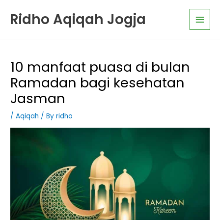
Skip
K
Main
Ridho Aqiqah Jogja
to
a
Men
content
t
e
g
10 manfaat puasa di bulan
o
Ramadan bagi kesehatan
r
Jasman
i
A
/
Aqiqah
/ By
ridho
r
t
i
k
e
l