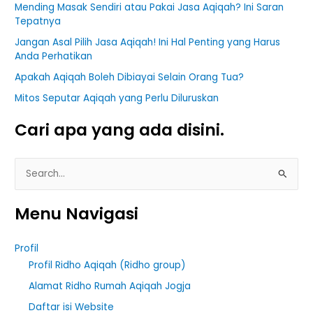
Mending Masak Sendiri atau Pakai Jasa Aqiqah? Ini Saran
Tepatnya
Jangan Asal Pilih Jasa Aqiqah! Ini Hal Penting yang Harus
Anda Perhatikan
Apakah Aqiqah Boleh Dibiayai Selain Orang Tua?
Mitos Seputar Aqiqah yang Perlu Diluruskan
Cari apa yang ada disini.
S
e
Menu Navigasi
a
r
Profil
c
Profil Ridho Aqiqah (Ridho group)
h
Alamat Ridho Rumah Aqiqah Jogja
f
Daftar isi Website
o