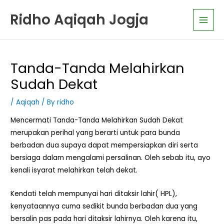
Skip
K
Main
Ridho Aqiqah Jogja
to
a
Men
content
t
e
g
Tanda-Tanda Melahirkan
o
Sudah Dekat
r
i
/
Aqiqah
/ By
ridho
A
Mencermati Tanda-Tanda Melahirkan Sudah Dekat
r
merupakan perihal yang berarti untuk para bunda
t
berbadan dua supaya dapat mempersiapkan diri serta
i
bersiaga dalam mengalami persalinan. Oleh sebab itu, ayo
k
kenali isyarat melahirkan telah dekat.
e
Kendati telah mempunyai hari ditaksir lahir( HPL),
l
kenyataannya cuma sedikit bunda berbadan dua yang
bersalin pas pada hari ditaksir lahirnya. Oleh karena itu,