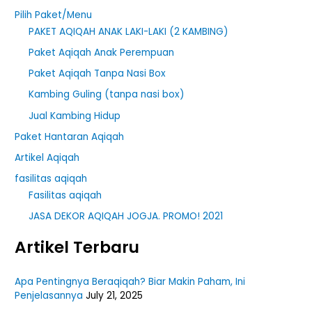
r
Pilih Paket/Menu
PAKET AQIQAH ANAK LAKI-LAKI (2 KAMBING)
:
Paket Aqiqah Anak Perempuan
Paket Aqiqah Tanpa Nasi Box
Kambing Guling (tanpa nasi box)
Jual Kambing Hidup
Paket Hantaran Aqiqah
Artikel Aqiqah
fasilitas aqiqah
Fasilitas aqiqah
JASA DEKOR AQIQAH JOGJA. PROMO! 2021
Artikel Terbaru
Apa Pentingnya Beraqiqah? Biar Makin Paham, Ini
Penjelasannya
July 21, 2025