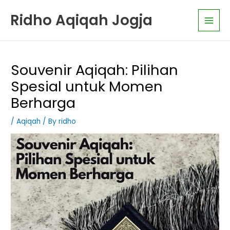
Skip
K
Main
Ridho Aqiqah Jogja
to
a
Men
content
t
e
g
Souvenir Aqiqah: Pilihan
o
Spesial untuk Momen
r
Berharga
i
A
/
Aqiqah
/ By
ridho
r
t
i
k
e
l