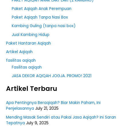
PAKET AQIQAH ANAK LAKI-LAKI (2 KAMBING)
:
Paket Aqiqah Anak Perempuan
Paket Aqiqah Tanpa Nasi Box
Kambing Guling (tanpa nasi box)
Jual Kambing Hidup
Paket Hantaran Aqiqah
Artikel Aqiqah
fasilitas aqiqah
Fasilitas aqiqah
JASA DEKOR AQIQAH JOGJA. PROMO! 2021
Artikel Terbaru
Apa Pentingnya Beraqiqah? Biar Makin Paham, Ini
Penjelasannya
July 21, 2025
Mending Masak Sendiri atau Pakai Jasa Aqiqah? Ini Saran
Tepatnya
July 9, 2025