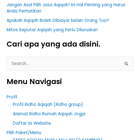
Jangan Asal Pilih Jasa Aqiqah! Ini Hal Penting yang Harus
Anda Perhatikan
Apakah Aqiqah Boleh Dibiayai Selain Orang Tua?
Mitos Seputar Aqiqah yang Perlu Diluruskan
Cari apa yang ada disini.
S
e
Menu Navigasi
a
r
Profil
c
Profil Ridho Aqiqah (Ridho group)
h
Alamat Ridho Rumah Aqiqah Jogja
f
Daftar isi Website
o
r
Pilih Paket/Menu