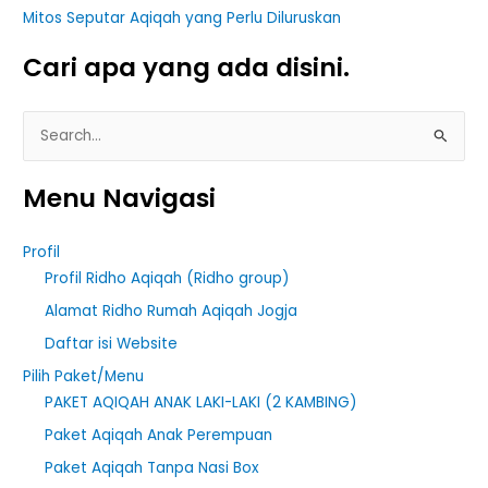
Mitos Seputar Aqiqah yang Perlu Diluruskan
Cari apa yang ada disini.
S
e
Menu Navigasi
a
r
Profil
c
Profil Ridho Aqiqah (Ridho group)
h
Alamat Ridho Rumah Aqiqah Jogja
f
Daftar isi Website
o
r
Pilih Paket/Menu
PAKET AQIQAH ANAK LAKI-LAKI (2 KAMBING)
:
Paket Aqiqah Anak Perempuan
Paket Aqiqah Tanpa Nasi Box