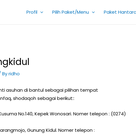
Profil
Pilih Paket/Menu
Paket Hantar
ngkidul
/ By
ridho
i asuhan di bantul sebagai pilihan tempat
 infaq, shodaqoh sebagai berikut::
a Kusuma No.140, Kepek Wonosari. Nomer telepon : (0274)
 Karangmojo, Gunung Kidul. Nomer telepon :