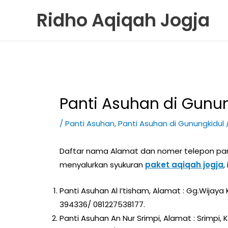
Skip
Ridho Aqiqah Jogja
to
content
Panti Asuhan di Gunu
/
Panti Asuhan
,
Panti Asuhan di Gunungkidul
Daftar nama Alamat dan nomer telepon pant
menyalurkan syukuran
paket aqiqah jogja
,
Panti Asuhan Al I’tisham, Alamat : Gg.Wijay
394336/ 081227538177.
Panti Asuhan An Nur Srimpi, Alamat : Srimpi,