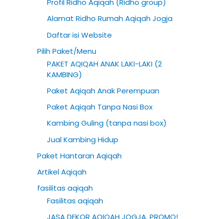
Profil Ridho Aqiqah (Ridho group)
h
Alamat Ridho Rumah Aqiqah Jogja
f
Daftar isi Website
o
Pilih Paket/Menu
r
PAKET AQIQAH ANAK LAKI-LAKI (2
:
KAMBING)
Paket Aqiqah Anak Perempuan
Paket Aqiqah Tanpa Nasi Box
Kambing Guling (tanpa nasi box)
Jual Kambing Hidup
Paket Hantaran Aqiqah
Artikel Aqiqah
fasilitas aqiqah
Fasilitas aqiqah
JASA DEKOR AQIQAH JOGJA. PROMO!