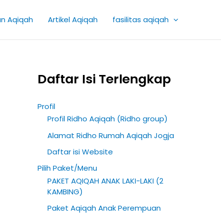
K
an Aqiqah
Artikel Aqiqah
fasilitas aqiqah
a
t
e
g
Daftar Isi Terlengkap
o
r
Profil
i
Profil Ridho Aqiqah (Ridho group)
A
Alamat Ridho Rumah Aqiqah Jogja
r
Daftar isi Website
t
Pilih Paket/Menu
i
PAKET AQIQAH ANAK LAKI-LAKI (2
k
KAMBING)
e
Paket Aqiqah Anak Perempuan
l