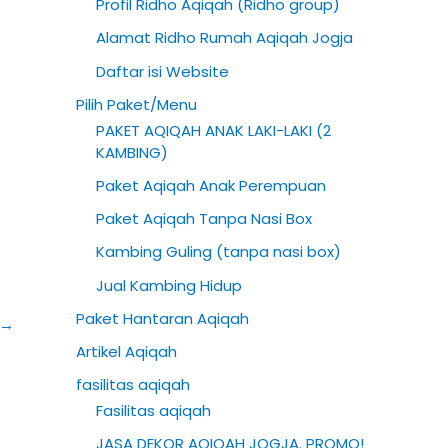
Profil Ridho Aqiqah (Ridho group)
h
Alamat Ridho Rumah Aqiqah Jogja
f
Daftar isi Website
o
Pilih Paket/Menu
r
PAKET AQIQAH ANAK LAKI-LAKI (2
:
KAMBING)
Paket Aqiqah Anak Perempuan
Paket Aqiqah Tanpa Nasi Box
Kambing Guling (tanpa nasi box)
Jual Kambing Hidup
Paket Hantaran Aqiqah
→
Artikel Aqiqah
fasilitas aqiqah
Fasilitas aqiqah
JASA DEKOR AQIQAH JOGJA. PROMO!