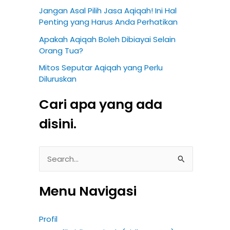
Jangan Asal Pilih Jasa Aqiqah! Ini Hal
Penting yang Harus Anda Perhatikan
Apakah Aqiqah Boleh Dibiayai Selain
Orang Tua?
Mitos Seputar Aqiqah yang Perlu
Diluruskan
Cari apa yang ada
disini.
S
e
Menu Navigasi
a
r
Profil
c