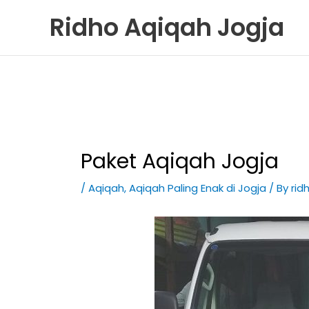
Skip
Ridho Aqiqah Jogja
to
content
Paket Aqiqah Jogja
/
Aqiqah
,
Aqiqah Paling Enak di Jogja
/ By
rid