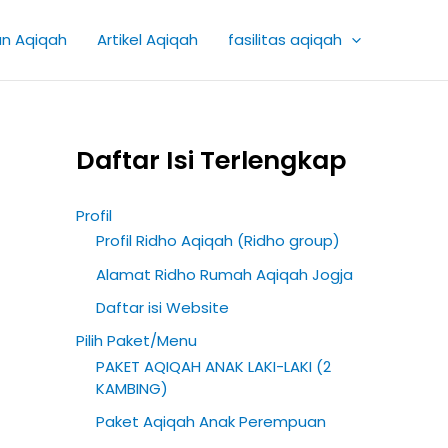
K
an Aqiqah
Artikel Aqiqah
fasilitas aqiqah
a
t
e
g
Daftar Isi Terlengkap
o
r
Profil
i
Profil Ridho Aqiqah (Ridho group)
A
Alamat Ridho Rumah Aqiqah Jogja
r
Daftar isi Website
t
Pilih Paket/Menu
i
PAKET AQIQAH ANAK LAKI-LAKI (2
k
KAMBING)
e
Paket Aqiqah Anak Perempuan
l