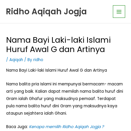
Skip
K
Main
Ridho Aqiqah Jogja
to
a
Men
content
t
e
g
Nama Bayi Laki-laki Islami
o
Huruf Awal G dan Artinya
r
i
/
Aqiqah
/ By
ridho
A
Nama Bayi Laki-laki Islami Huruf Awal G dan Artinya
r
t
Nama balita pria Islami ini mempunyai bermacam- macam
i
arti yang baik. Kalian dapat memilah nama balita huruf dini
k
Gram ialah Ghafur yang maksudnya pemaaf. Terdapat
pula nama balita huruf dini Gram yang maksudnya kaya
e
ataupun sejahtera ialah Ghani.
l
Baca Juga:
Kenapa memilih Ridho Aqiqah Jogja ?