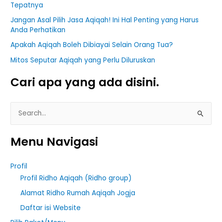
Tepatnya
Jangan Asal Pilih Jasa Aqiqah! Ini Hal Penting yang Harus
Anda Perhatikan
Apakah Aqiqah Boleh Dibiayai Selain Orang Tua?
Mitos Seputar Aqiqah yang Perlu Diluruskan
Cari apa yang ada disini.
S
e
Menu Navigasi
a
r
Profil
c
Profil Ridho Aqiqah (Ridho group)
h
Alamat Ridho Rumah Aqiqah Jogja
f
Daftar isi Website
o
r