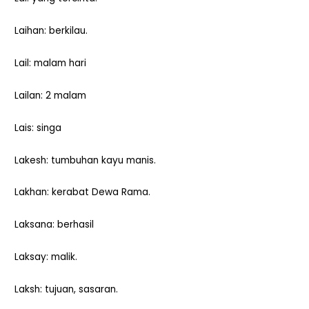
Laihan: berkilau.
Lail: malam hari
Lailan: 2 malam
Lais: singa
Lakesh: tumbuhan kayu manis.
Lakhan: kerabat Dewa Rama.
Laksana: berhasil
Laksay: malik.
Laksh: tujuan, sasaran.