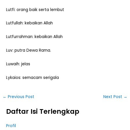
Lutfi: orang baik serta lembut
Lutfullah: kebaikan Allah
Lutfurrahman: kebaikan Allah
Luv: putra Dewa Rama.
Luwaih: jelas
Lykaios: semacam serigala
←
Previous Post
Next Post
→
Daftar Isi Terlengkap
Profil