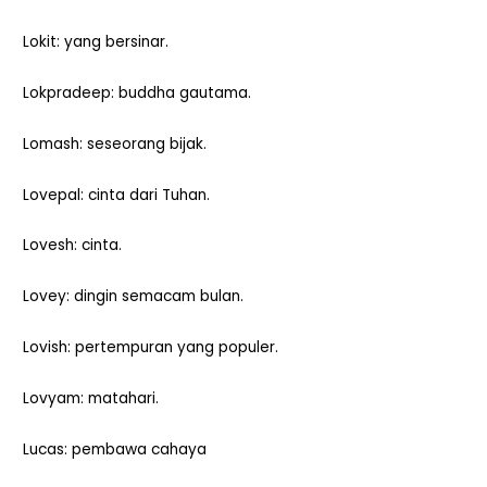
Lokit: yang bersinar.
Lokpradeep: buddha gautama.
Lomash: seseorang bijak.
Lovepal: cinta dari Tuhan.
Lovesh: cinta.
Lovey: dingin semacam bulan.
Lovish: pertempuran yang populer.
Lovyam: matahari.
Lucas: pembawa cahaya