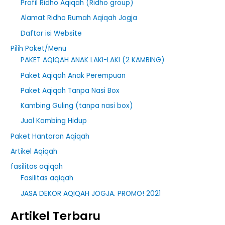
Profil Ridho Aqiqah (Ridho group)
h
Alamat Ridho Rumah Aqiqah Jogja
f
Daftar isi Website
o
r
Pilih Paket/Menu
PAKET AQIQAH ANAK LAKI-LAKI (2 KAMBING)
:
Paket Aqiqah Anak Perempuan
Paket Aqiqah Tanpa Nasi Box
Kambing Guling (tanpa nasi box)
Jual Kambing Hidup
Paket Hantaran Aqiqah
Artikel Aqiqah
fasilitas aqiqah
Fasilitas aqiqah
JASA DEKOR AQIQAH JOGJA. PROMO! 2021
Artikel Terbaru