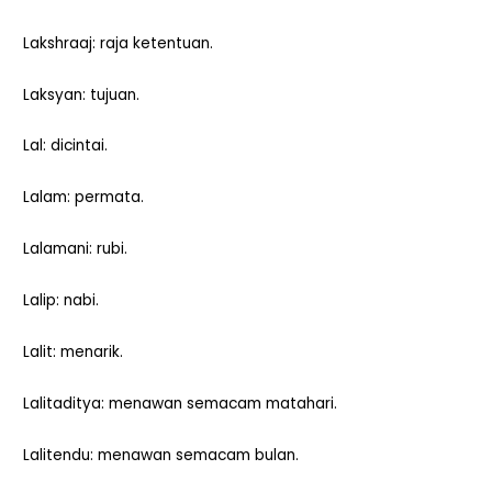
Lakshraaj: raja ketentuan.
Laksyan: tujuan.
Lal: dicintai.
Lalam: permata.
Lalamani: rubi.
Lalip: nabi.
Lalit: menarik.
Lalitaditya: menawan semacam matahari.
Lalitendu: menawan semacam bulan.