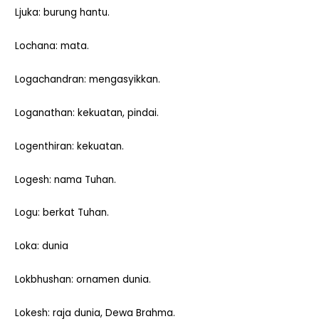
Ljuka: burung hantu.
Lochana: mata.
Logachandran: mengasyikkan.
Loganathan: kekuatan, pindai.
Logenthiran: kekuatan.
Logesh: nama Tuhan.
Logu: berkat Tuhan.
Loka: dunia
Lokbhushan: ornamen dunia.
Lokesh: raja dunia, Dewa Brahma.