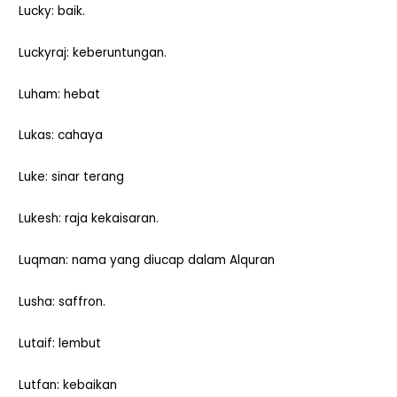
Lucky: baik.
Luckyraj: keberuntungan.
Luham: hebat
Lukas: cahaya
Luke: sinar terang
Lukesh: raja kekaisaran.
Luqman: nama yang diucap dalam Alquran
Lusha: saffron.
Lutaif: lembut
Lutfan: kebaikan