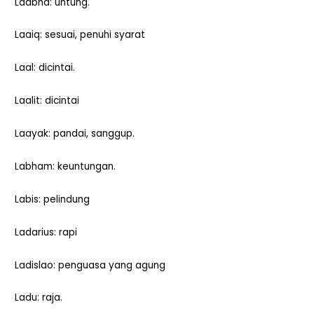
Laabha: untung.
Laaiq: sesuai, penuhi syarat
Laal: dicintai.
Laalit: dicintai
Laayak: pandai, sanggup.
Labham: keuntungan.
Labis: pelindung
Ladarius: rapi
Ladislao: penguasa yang agung
Ladu: raja.