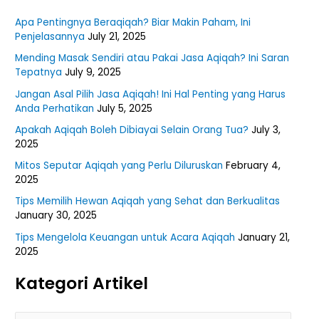
Apa Pentingnya Beraqiqah? Biar Makin Paham, Ini
Penjelasannya
July 21, 2025
Mending Masak Sendiri atau Pakai Jasa Aqiqah? Ini Saran
Tepatnya
July 9, 2025
Jangan Asal Pilih Jasa Aqiqah! Ini Hal Penting yang Harus
Anda Perhatikan
July 5, 2025
Apakah Aqiqah Boleh Dibiayai Selain Orang Tua?
July 3,
2025
Mitos Seputar Aqiqah yang Perlu Diluruskan
February 4,
2025
Tips Memilih Hewan Aqiqah yang Sehat dan Berkualitas
January 30, 2025
Tips Mengelola Keuangan untuk Acara Aqiqah
January 21,
2025
Kategori Artikel