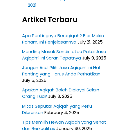
2021
Artikel Terbaru
Apa Pentingnya Beraqiqah? Biar Makin
Paham, Ini Penjelasannya
July 21, 2025
Mending Masak Sendiri atau Pakai Jasa
Aqiqah? Ini Saran Tepatnya
July 9, 2025
Jangan Asal Pilih Jasa Aqiqah! Ini Hal
Penting yang Harus Anda Perhatikan
July 5, 2025
Apakah Aqiqah Boleh Dibiayai Selain
Orang Tua?
July 3, 2025
Mitos Seputar Aqiqah yang Perlu
Diluruskan
February 4, 2025
Tips Memilih Hewan Aqiqah yang Sehat
dan Berkualitas
January 30, 2025