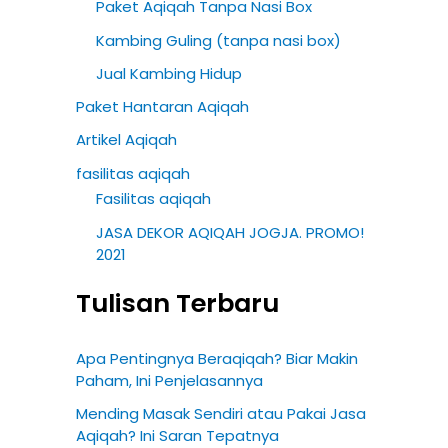
Paket Aqiqah Tanpa Nasi Box
Kambing Guling (tanpa nasi box)
Jual Kambing Hidup
Paket Hantaran Aqiqah
Artikel Aqiqah
fasilitas aqiqah
Fasilitas aqiqah
JASA DEKOR AQIQAH JOGJA. PROMO!
2021
Tulisan Terbaru
Apa Pentingnya Beraqiqah? Biar Makin
Paham, Ini Penjelasannya
Mending Masak Sendiri atau Pakai Jasa
Aqiqah? Ini Saran Tepatnya