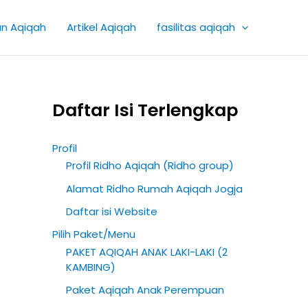
K
an Aqiqah
Artikel Aqiqah
fasilitas aqiqah
a
t
e
g
Daftar Isi Terlengkap
o
r
Profil
i
Profil Ridho Aqiqah (Ridho group)
A
Alamat Ridho Rumah Aqiqah Jogja
r
Daftar isi Website
t
Pilih Paket/Menu
i
PAKET AQIQAH ANAK LAKI-LAKI (2
k
KAMBING)
e
Paket Aqiqah Anak Perempuan
l