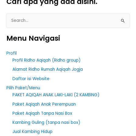
Cari apa yang ada disini.
S
e
Menu Navigasi
a
r
Profil
c
Profil Ridho Aqiqah (Ridho group)
h
Alamat Ridho Rumah Aqiqah Jogja
f
Daftar isi Website
o
r
Pilih Paket/Menu
PAKET AQIQAH ANAK LAKI-LAKI (2 KAMBING)
:
Paket Aqiqah Anak Perempuan
Paket Aqiqah Tanpa Nasi Box
Kambing Guling (tanpa nasi box)
Jual Kambing Hidup