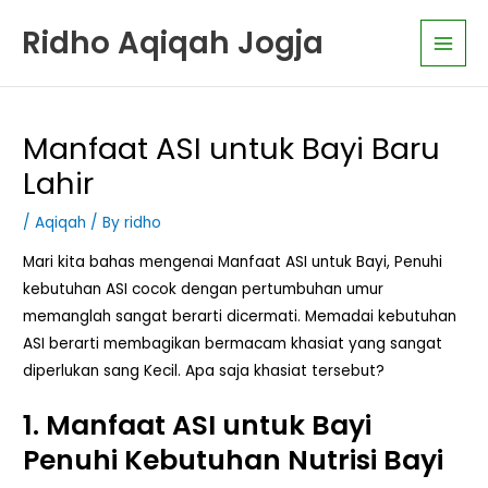
Skip
K
Main
Ridho Aqiqah Jogja
to
a
Men
content
t
e
g
Manfaat ASI untuk Bayi Baru
o
Lahir
r
i
/
Aqiqah
/ By
ridho
A
Mari kita bahas mengenai Manfaat ASI untuk Bayi, Penuhi
r
kebutuhan ASI cocok dengan pertumbuhan umur
t
memanglah sangat berarti dicermati. Memadai kebutuhan
i
ASI berarti membagikan bermacam khasiat yang sangat
k
diperlukan sang Kecil. Apa saja khasiat tersebut?
e
1. Manfaat ASI untuk Bayi
l
Penuhi Kebutuhan Nutrisi Bayi