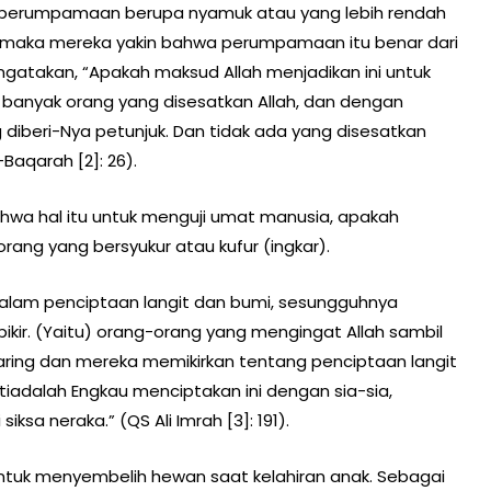
perumpamaan berupa nyamuk atau yang lebih rendah
, maka mereka yakin bahwa perumpamaan itu benar dari
gatakan, “Apakah maksud Allah menjadikan ini untuk
nyak orang yang disesatkan Allah, dan dengan
diberi-Nya petunjuk. Dan tidak ada yang disesatkan
-Baqarah [2]: 26).
ahwa hal itu untuk menguji umat manusia, apakah
ng yang bersyukur atau kufur (ingkar).
alam penciptaan langit dan bumi, sesungguhnya
kir. (Yaitu) orang-orang yang mengingat Allah sambil
aring dan mereka memikirkan tentang penciptaan langit
tiadalah Engkau menciptakan ini dengan sia-sia,
ksa neraka.” (QS Ali Imrah [3]: 191).
untuk menyembelih hewan saat kelahiran anak. Sebagai