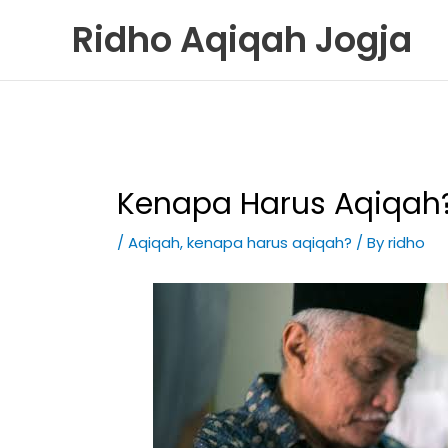
Skip
Ridho Aqiqah Jogja
to
content
Kenapa Harus Aqiqah
/
Aqiqah
,
kenapa harus aqiqah?
/ By
ridho