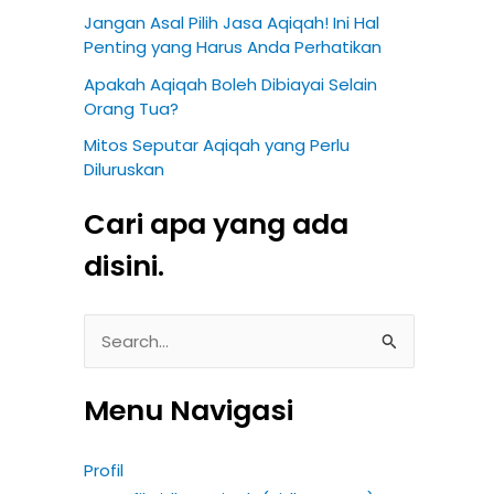
Jangan Asal Pilih Jasa Aqiqah! Ini Hal
Penting yang Harus Anda Perhatikan
Apakah Aqiqah Boleh Dibiayai Selain
Orang Tua?
Mitos Seputar Aqiqah yang Perlu
Diluruskan
Cari apa yang ada
disini.
S
e
Menu Navigasi
a
r
Profil
c