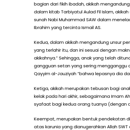
bagian dari fikih ibadah, akikah mengandun
dalam kitab Tarbiyatul Aulad Fil Islam, aki
sunah Nabi Muhammad SAW dalam meneladani
Ibrahim yang tercinta Ismail AS.
Kedua, dalam akikah mengandung unsur pe
yang terlahir itu, dan ini sesuai dengan mak
akikahnya.” Sehingga, anak yang telah ditunai
gangguan setan yang sering mengganggu an
Qayyim al-Jauziyah “bahwa lepasnya dia dari
Ketiga, akikah merupakan tebusan bagi ana
kelak pada hari akhir, sebagaimana Imam 
syafaat bagi kedua orang tuanya (dengan a
Keempat, merupakan bentuk pendekatan diri
atas karunia yang dianugerahkan Allah SWT 