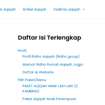
K
an Aqiqah
Artikel Aqiqah
fasilitas aqiqah
a
t
e
g
Daftar Isi Terlengkap
o
r
Profil
i
Profil Ridho Aqiqah (Ridho group)
A
Alamat Ridho Rumah Aqiqah Jogja
r
Daftar isi Website
t
Pilih Paket/Menu
i
PAKET AQIQAH ANAK LAKI-LAKI (2
k
KAMBING)
e
Paket Aqiqah Anak Perempuan
l