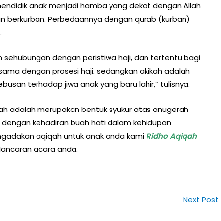
k mendidik anak menjadi hamba yang dekat dengan Allah
akan berkurban. Perbedaannya dengan qurab (kurban)
.
an sehubungan dengan peristiwa haji, dan tertentu bagi
ama dengan prosesi haji, sedangkan akikah adalah
busan terhadap jiwa anak yang baru lahir,” tulisnya.
kah adalah merupakan bentuk syukur atas anugerah
m, dengan kehadiran buah hati dalam kehidupan
mangadakan aqiqah untuk anak anda kami
Ridho Aqiqah
lancaran acara anda.
Next Post