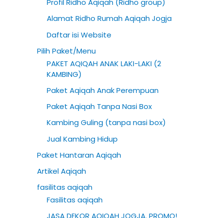
Profil Ridho Aqiqah (Ridho group)
h
Alamat Ridho Rumah Aqiqah Jogja
f
Daftar isi Website
o
Pilih Paket/Menu
r
PAKET AQIQAH ANAK LAKI-LAKI (2
:
KAMBING)
Paket Aqiqah Anak Perempuan
Paket Aqiqah Tanpa Nasi Box
Kambing Guling (tanpa nasi box)
Jual Kambing Hidup
Paket Hantaran Aqiqah
Artikel Aqiqah
fasilitas aqiqah
Fasilitas aqiqah
JASA DEKOR AQIQAH JOGJA. PROMO!