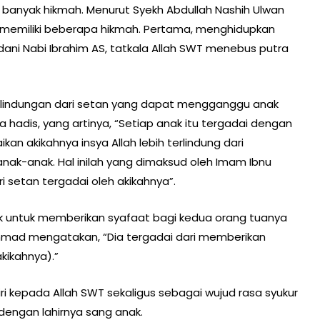
g banyak hikmah. Menurut Syekh Abdullah Nashih Ulwan
kah memiliki beberapa hikmah. Pertama, menghidupkan
 Nabi Ibrahim AS, tatkala Allah SWT menebus putra
rlindungan dari setan yang dapat mengganggu anak
na hadis, yang artinya, “Setiap anak itu tergadai dengan
kan akikahnya insya Allah lebih terlindung dari
ak-anak. Hal inilah yang dimaksud oleh Imam Ibnu
 setan tergadai oleh akikahnya”.
k untuk memberikan syafaat bagi kedua orang tuanya
Ahmad mengatakan, “Dia tergadai dari memberikan
kikahnya).”
 kepada Allah SWT sekaligus sebagai wujud rasa syukur
dengan lahirnya sang anak.