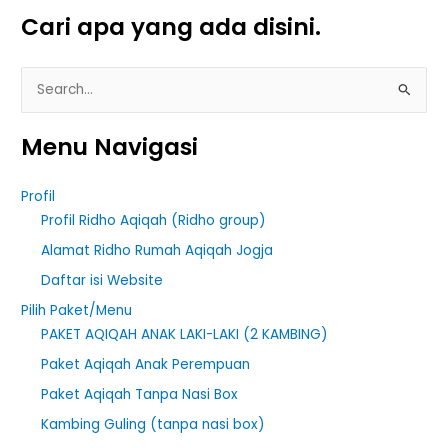
Cari apa yang ada disini.
S
e
Menu Navigasi
a
r
Profil
c
Profil Ridho Aqiqah (Ridho group)
h
Alamat Ridho Rumah Aqiqah Jogja
f
Daftar isi Website
o
r
Pilih Paket/Menu
PAKET AQIQAH ANAK LAKI-LAKI (2 KAMBING)
:
Paket Aqiqah Anak Perempuan
Paket Aqiqah Tanpa Nasi Box
Kambing Guling (tanpa nasi box)