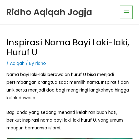
Skip
K
Main
Ridho Aqiqah Jogja
to
a
Men
content
t
e
g
Inspirasi Nama Bayi Laki-laki,
o
Huruf U
r
i
/
Aqiqah
/ By
ridho
A
Nama bayi laki-laki berawalan huruf U bisa menjadi
r
pertimbangan orangtua saat memilih nama. Inspiratif dan
t
unik serta menjadi doa bagi mengiringi langkahnya hingga
i
kelak dewasa.
k
Bagi anda yang sedang menanti kelahiran buah hati,
e
berikut inspirasi nama bayi laki-laki huruf U, yang umum
l
maupun bernuansa islami.