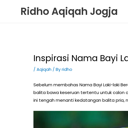
Skip
Ridho Aqiqah Jogja
to
content
Inspirasi Nama Bayi L
/
Aqiqah
/ By
ridho
Sebelum membahas Nama Bayi Laki-laki Bera
balita bawa keseruan tertentu untuk calon
ini tengah menanti kedatangan balita pria, na