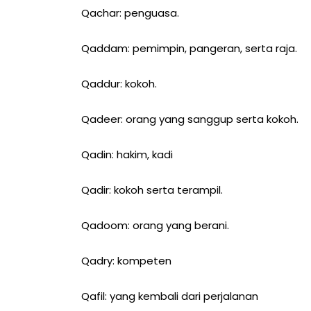
Qachar: penguasa.
Qaddam: pemimpin, pangeran, serta raja.
Qaddur: kokoh.
Qadeer: orang yang sanggup serta kokoh.
Qadin: hakim, kadi
Qadir: kokoh serta terampil.
Qadoom: orang yang berani.
Qadry: kompeten
Qafil: yang kembali dari perjalanan