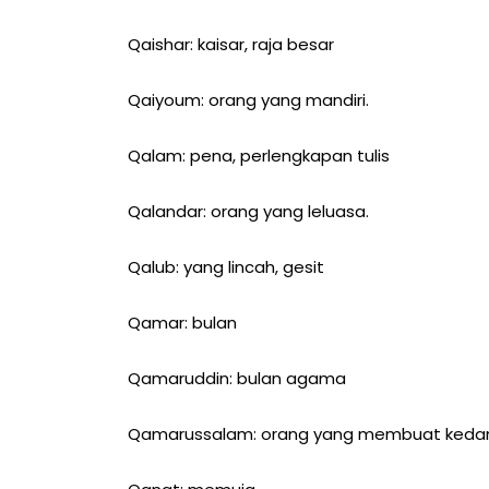
Qaishar: kaisar, raja besar
Qaiyoum: orang yang mandiri.
Qalam: pena, perlengkapan tulis
Qalandar: orang yang leluasa.
Qalub: yang lincah, gesit
Qamar: bulan
Qamaruddin: bulan agama
Qamarussalam: orang yang membuat keda