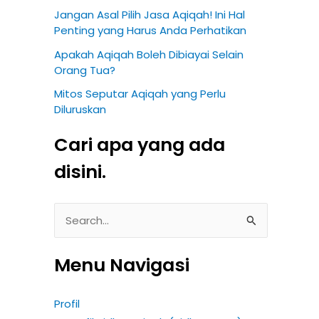
Jangan Asal Pilih Jasa Aqiqah! Ini Hal
Penting yang Harus Anda Perhatikan
Apakah Aqiqah Boleh Dibiayai Selain
Orang Tua?
Mitos Seputar Aqiqah yang Perlu
Diluruskan
Cari apa yang ada
disini.
S
e
Menu Navigasi
a
r
Profil
c