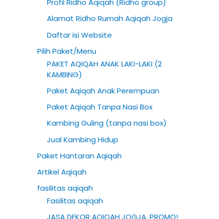
Profil Ridho Aqiqah (Ridho group)
h
Alamat Ridho Rumah Aqiqah Jogja
f
Daftar isi Website
o
Pilih Paket/Menu
r
PAKET AQIQAH ANAK LAKI-LAKI (2
:
KAMBING)
Paket Aqiqah Anak Perempuan
Paket Aqiqah Tanpa Nasi Box
Kambing Guling (tanpa nasi box)
Jual Kambing Hidup
Paket Hantaran Aqiqah
Artikel Aqiqah
fasilitas aqiqah
Fasilitas aqiqah
JASA DEKOR AQIQAH JOGJA. PROMO!