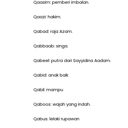
Qaasim: pemberi imbalan.
Qaazi: hakim.
Qabad: raja Azam.
Qabbaab: singa.
Qabeel: putra dari Sayyidina Aadam.
Qabid: anak baik
Qabil: mampu
Qaboos: wajah yang indah.
Qabus: lelaki rupawan