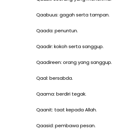
Qaabuus: gagah serta tampan.
Qaada: penuntun.
Qaadir: kokoh serta sanggup.
Qaadireen: orang yang sanggup.
Qaal: bersabda.
Qaama: berdiri tegak.
Qaanit: taat kepada Allah.
Qaasid: pembawa pesan.