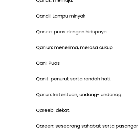
Qanat: memuja.
Qandil: Lampu minyak
Qanee: puas dengan hidupnya
Qaniun: menerima, merasa cukup
Qani: Puas
Qanit: penurut serta rendah hati.
Qanun: ketentuan, undang- undanag
Qareeb: dekat.
Qareen: seseorang sahabat serta pasangan