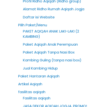
Profil Ridho Aqiqah (Ridho group)
h
Alamat Ridho Rumah Aqiqah Jogja
f
Daftar isi Website
o
Pilih Paket/Menu
r
PAKET AQIQAH ANAK LAKI-LAKI (2
:
KAMBING)
Paket Aqiqah Anak Perempuan
Paket Aqiqah Tanpa Nasi Box
Kambing Guling (tanpa nasi box)
Jual Kambing Hidup
Paket Hantaran Aqiqah
Artikel Aqiqah
fasilitas aqiqah
Fasilitas aqiqah
JASA DEKOR AQIQAH JOGJA. PROMO!