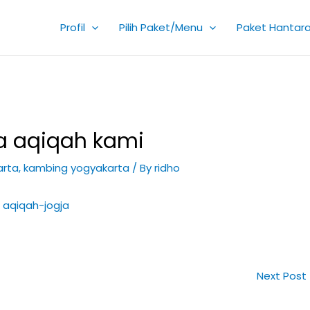
Profil
Pilih Paket/Menu
Paket Hantar
ga aqiqah kami
arta
,
kambing yogyakarta
/ By
ridho
Next Post