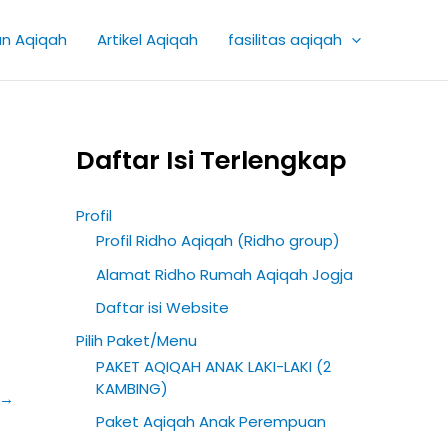
K
an Aqiqah
Artikel Aqiqah
fasilitas aqiqah
a
t
e
g
Daftar Isi Terlengkap
o
r
Profil
i
Profil Ridho Aqiqah (Ridho group)
A
Alamat Ridho Rumah Aqiqah Jogja
r
Daftar isi Website
t
Pilih Paket/Menu
i
PAKET AQIQAH ANAK LAKI-LAKI (2
k
KAMBING)
→
e
Paket Aqiqah Anak Perempuan
l