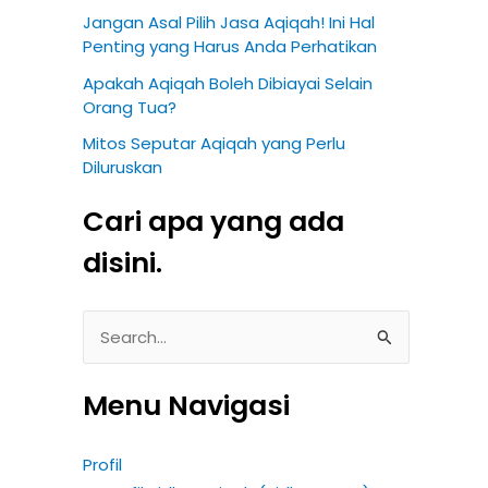
Jangan Asal Pilih Jasa Aqiqah! Ini Hal
Penting yang Harus Anda Perhatikan
Apakah Aqiqah Boleh Dibiayai Selain
Orang Tua?
Mitos Seputar Aqiqah yang Perlu
Diluruskan
Cari apa yang ada
disini.
S
e
Menu Navigasi
a
r
Profil
c