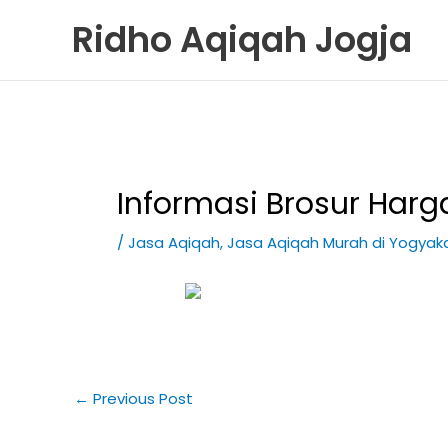
Skip
Ridho Aqiqah Jogja
to
content
Informasi Brosur Har
/
Jasa Aqiqah
,
Jasa Aqiqah Murah di Yogyak
←
Previous Post