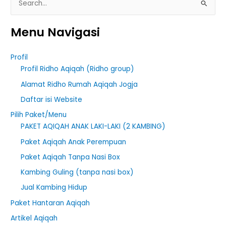
S
e
Menu Navigasi
a
r
Profil
c
Profil Ridho Aqiqah (Ridho group)
h
Alamat Ridho Rumah Aqiqah Jogja
f
Daftar isi Website
o
r
Pilih Paket/Menu
PAKET AQIQAH ANAK LAKI-LAKI (2 KAMBING)
:
Paket Aqiqah Anak Perempuan
Paket Aqiqah Tanpa Nasi Box
Kambing Guling (tanpa nasi box)
Jual Kambing Hidup
Paket Hantaran Aqiqah
Artikel Aqiqah