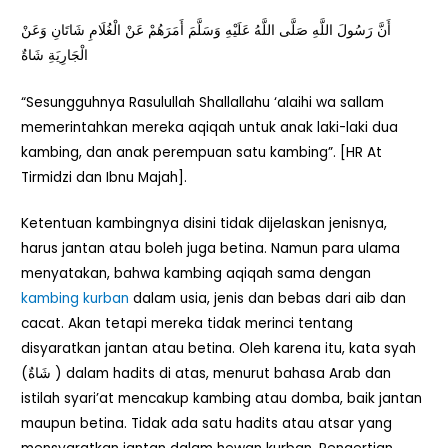
أَنَّ رَسُولَ اللَّهِ صَلَّى اللَّهُ عَلَيْهِ وَسَلَّمَ أَمَرَهُمْ عَنْ الْغُلَامِ شَاتَانِ وَعَنْ
الْجَارِيَةِ شَاةٌ
“Sesungguhnya Rasulullah Shallallahu ‘alaihi wa sallam
memerintahkan mereka aqiqah untuk anak laki-laki dua
kambing, dan anak perempuan satu kambing”. [HR At
Tirmidzi dan Ibnu Majah].
Ketentuan kambingnya disini tidak dijelaskan jenisnya,
harus jantan atau boleh juga betina. Namun para ulama
menyatakan, bahwa kambing aqiqah sama dengan
kambing kurban
dalam usia, jenis dan bebas dari aib dan
cacat. Akan tetapi mereka tidak merinci tentang
disyaratkan jantan atau betina. Oleh karena itu, kata syah
(شَاةٌ ) dalam hadits di atas, menurut bahasa Arab dan
istilah syari’at mencakup kambing atau domba, baik jantan
maupun betina. Tidak ada satu hadits atau atsar yang