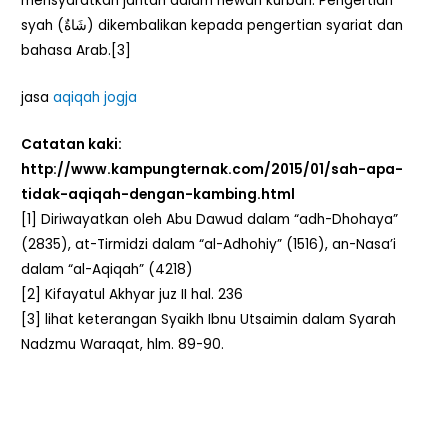
mensyaratkan jantan dalam hewan kurban. Pengertian
syah (شَاةٌ) dikembalikan kepada pengertian syariat dan
bahasa Arab.[3]
jasa
aqiqah jogja
Catatan kaki:
http://www.kampungternak.com/2015/01/sah-apa-
tidak-aqiqah-dengan-kambing.html
[1] Diriwayatkan oleh Abu Dawud dalam “adh-Dhohaya”
(2835), at-Tirmidzi dalam “al-Adhohiy” (1516), an-Nasa’i
dalam “al-Aqiqah” (4218)
[2] Kifayatul Akhyar juz II hal. 236
[3] lihat keterangan Syaikh Ibnu Utsaimin dalam Syarah
Nadzmu Waraqat, hlm. 89-90.