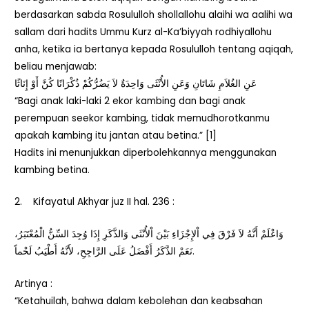
berdasarkan sabda Rosululloh shollallohu alaihi wa aalihi wa
sallam dari hadits Ummu Kurz al-Ka’biyyah rodhiyallohu
anha, ketika ia bertanya kepada Rosululloh tentang aqiqah,
beliau menjawab:
عَنِ الغُلاَمِ شَاتَانِ وَعَنِ الأُنْثَى وَاحِدَةٌ لاَ يَضُرُّكُمْ ذُكْرَانًا كُنَّ أَوْ إِنَاثًا
“Bagi anak laki-laki 2 ekor kambing dan bagi anak
perempuan seekor kambing, tidak memudhorotkanmu
apakah kambing itu jantan atau betina.” [1]
Hadits ini menunjukkan diperbolehkannya menggunakan
kambing betina.
2. Kifayatul Akhyar juz II hal. 236 :
وَاعْلَمْ أَنَّهُ لاَ فَرْقَ فِي اْلإِجْزَاءِ بَيْنَ اْلأُنْثَى وَالذَّكَرِ إِذَا وُجِدَ السِّنُّ الْمُعْتَبَرُ،
نَعَمْ الذَّكَرُ أَفْضَلُ عَلَى الرَّاجِحِ، لأَنَّهُ أَطْيَبُ لَحْماً.
Artinya :
“Ketahuilah, bahwa dalam kebolehan dan keabsahan