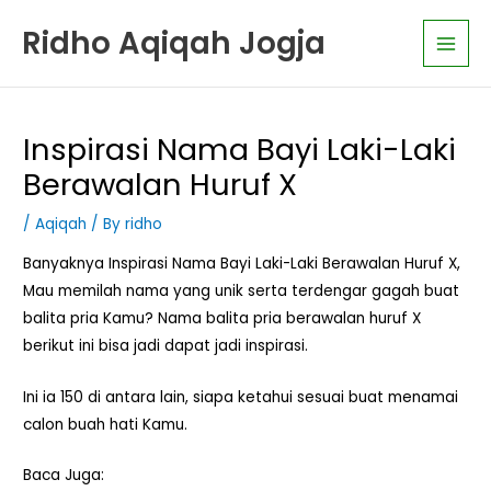
Skip
K
Main
Ridho Aqiqah Jogja
to
a
Men
content
t
e
g
Inspirasi Nama Bayi Laki-Laki
o
Berawalan Huruf X
r
i
/
Aqiqah
/ By
ridho
A
Banyaknya Inspirasi Nama Bayi Laki-Laki Berawalan Huruf X,
r
Mau memilah nama yang unik serta terdengar gagah buat
t
balita pria Kamu? Nama balita pria berawalan huruf X
i
berikut ini bisa jadi dapat jadi inspirasi.
k
Ini ia 150 di antara lain, siapa ketahui sesuai buat menamai
e
calon buah hati Kamu.
l
Baca Juga: