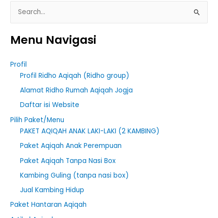
S
e
Menu Navigasi
a
r
Profil
c
Profil Ridho Aqiqah (Ridho group)
h
Alamat Ridho Rumah Aqiqah Jogja
f
Daftar isi Website
o
r
Pilih Paket/Menu
PAKET AQIQAH ANAK LAKI-LAKI (2 KAMBING)
:
Paket Aqiqah Anak Perempuan
Paket Aqiqah Tanpa Nasi Box
Kambing Guling (tanpa nasi box)
Jual Kambing Hidup
Paket Hantaran Aqiqah